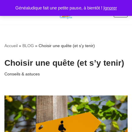
Généaludique fait une petite pause, à bientôt !
Ignorer
Aller
au
contenu
Accueil
»
BLOG
»
Choisir une quête (et s’y tenir)
Choisir une quête (et s’y tenir)
Conseils & astuces