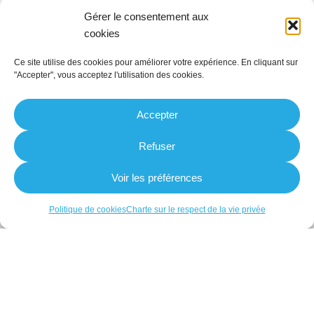
Les derniers articles du blog :
Gérer le consentement aux
cookies
Ce site utilise des cookies pour améliorer votre expérience. En cliquant sur
"Accepter", vous acceptez l'utilisation des cookies.
Accepter
Refuser
8 façons originales de partager ta généalogie
Voir les préférences
Politique de cookies
Charte sur le respect de la vie privée
La musique du temps de tes ancêtres