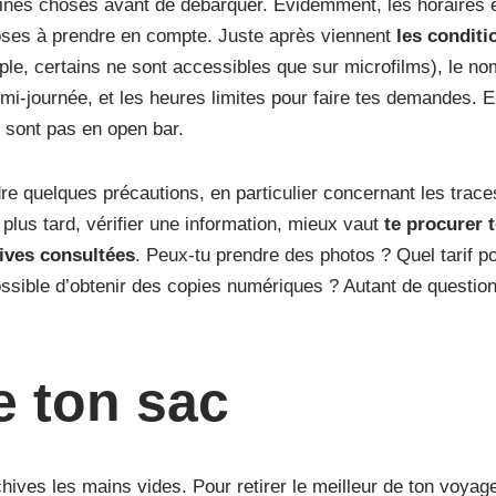
aines choses avant de débarquer. Évidemment, les horaires e
oses à prendre en compte. Juste après viennent
les conditi
le, certains ne sont accessibles que sur microfilms), le nom
i-journée, et les heures limites pour faire tes demandes. Eh
 sont pas en open bar.
re quelques précautions, en particulier concernant les trace
 plus tard, vérifier une information, mieux vaut
te procurer 
ives consultées
. Peux-tu prendre des photos ? Quel tarif po
ossible d’obtenir des copies numériques ? Autant de questions
e ton sac
ives les mains vides. Pour retirer le meilleur de ton voyage,