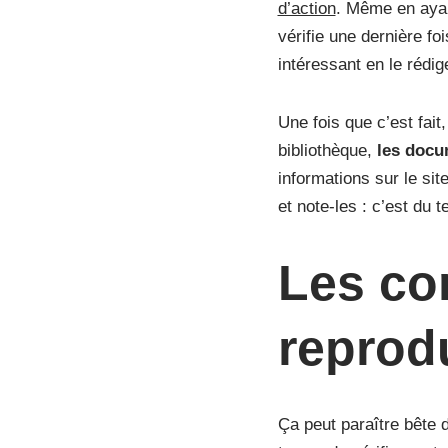
d’action
. Même en ayant
vérifie une dernière fo
intéressant en le rédi
Une fois que c’est fait
bibliothèque,
les docu
informations sur le si
et note-les : c’est du
Les con
reprod
Ça peut paraître bête 