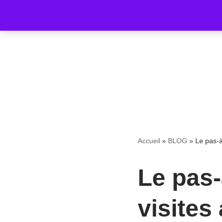
Aller
au
contenu
Accueil
»
BLOG
»
Le pas-à
Le pas-
visites