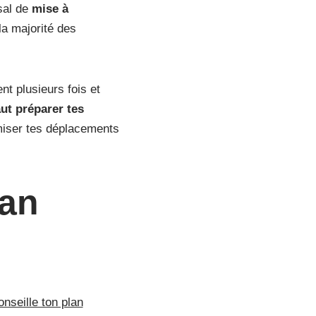
sal de
mise à
a majorité des
t plusieurs fois et
ut
préparer tes
imiser tes déplacements
lan
onseille ton plan