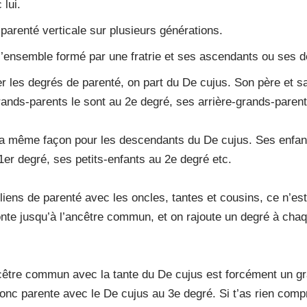
 lui.
parenté verticale sur plusieurs générations.
l’ensemble formé par une fratrie et ses ascendants ou ses 
er les degrés de parenté, on part du De cujus. Son père et s
rands-parents le sont au 2e degré, ses arrière-grands-parent
la même façon pour les descendants du De cujus. Ses enfant
1er degré, ses petits-enfants au 2e degré etc.
liens de parenté avec les oncles, tantes et cousins, ce n’e
te jusqu’à l’ancêtre commun, et on rajoute un degré à chaq
cêtre commun avec la tante du De cujus est forcément un gr
donc parente avec le De cujus au 3e degré. Si t’as rien compr