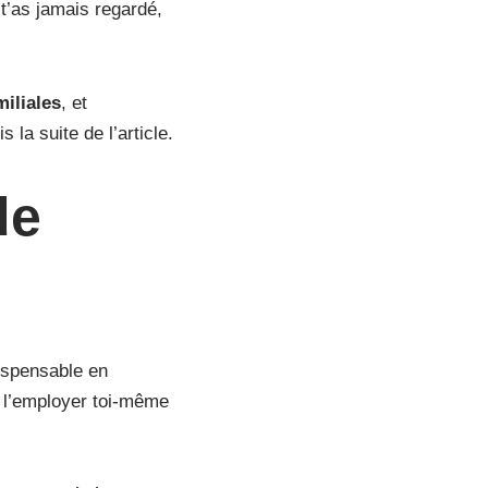
t’as jamais regardé,
iliales
, et
 la suite de l’article.
de
ispensable en
r l’employer toi-même