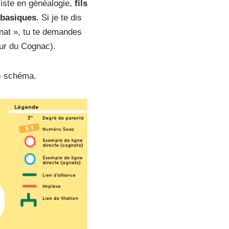
liste en généalogie,
fils
s basiques.
Si je te dis
gnat », tu te demandes
reur du Cognac).
?) schéma.