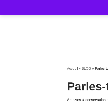
Aller
au
contenu
Accueil
»
BLOG
»
Parles-t
Parles-
Archives & conservation
,