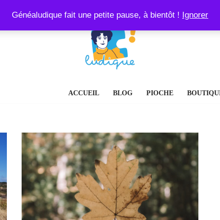
Généaludique fait une petite pause, à bientôt !
Ignorer
ACCUEIL
BLOG
PIOCHE
BOUTIQU